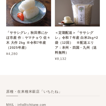
＜定期配送＞「ササシグ
「ササシグレ」秋田県にか
レ」令和７年産 白米2kg×2
ほ市産 作：ヤマチョウ 佐々
袋（12回） ※配送エリ
木 大作 2kg ※令和7年産
ア：本州・四国・九州（送
（2025年産）
料無料）
¥4,280
¥8,132
原種・在来種米穀店「いちたね」
MAIL :
info@ichitane.com